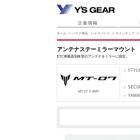
ホーム
バイク用品・バイクパーツ
ラインナップ
アンテナステーミラーマウント
ETC車載器別体型のアンテナをミラーに固定。
STYL
SECU
MT-07 Y-AMT
YAMA
BSHB
MT-07 Y-AMT