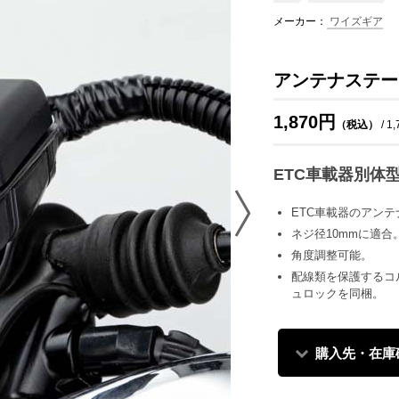
メーカー：
ワイズギア
アンテナステー
1,870円
（税込）
/ 1
ETC車載器別体
ETC車載器のアン
ネジ径10mmに適合
角度調整可能。
配線類を保護するコ
ュロックを同梱。
購入先・在庫