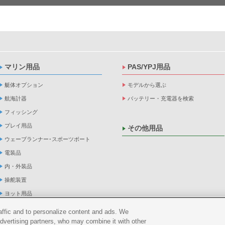
マリン用品
PAS/YPJ用品
艇体オプション
モデルから選ぶ
航海計器
バッテリー・充電器を検索
フィッシング
プレイ用品
その他用品
ウェーブランナー･スポーツボート
電装品
内・外装品
操舵装置
ヨット用品
係船品
raffic and to personalize content and ads. We
advertising partners, who may combine it with other
救命品・検査品