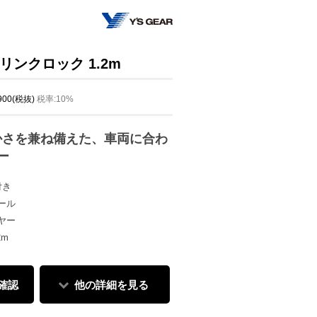
ルリンクロック 1.2m
,900(税抜)
税率:10%
かさを兼ね備えた、車両に合わ
ー
付き
ール
ヤー
2m
確認
他の詳細を見る