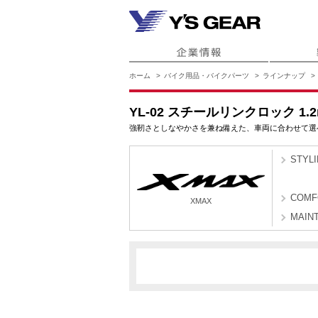
ホーム
バイク用品・バイクパーツ
ラインナップ
YL-02 スチールリンクロック 1.
強靭さとしなやかさを兼ね備えた、車両に合わせて選
STYL
COMF
XMAX
MAIN
BYR1
BYR2
XMAX