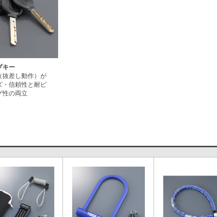
ブキー
（抜差し動作）が
ズ・信頼性と耐ピ
グ性の両立