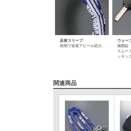
反射スリーブ
ウェー
暗闇で装着アピール絶大
施開錠
スムー
ッキン
関連商品