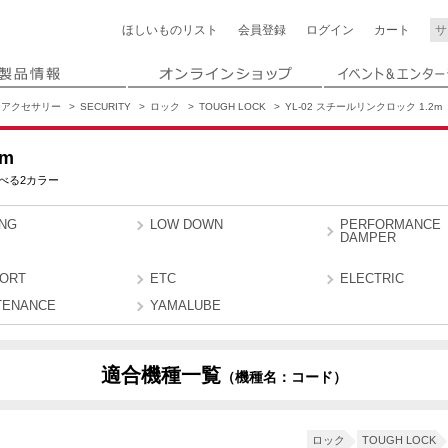
ほしいもの
リスト
会員登録
ログイン
カート
アクセサリー
SECURITY
ロック
TOUGH LOCK
YL-02 スチールリンクロック 1.2m
2m
べる2カラー
ING
LOW DOWN
PERFORMANCE
DAMPER
ORT
ETC
ELECTRIC
TENANCE
YAMALUBE
適合機種一覧
（機種名：コード）
ロック
TOUGH LOCK