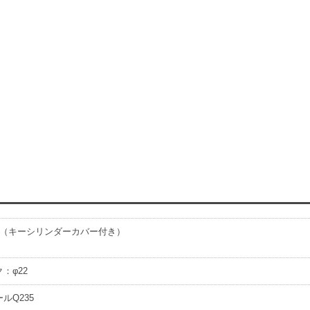
（キーシリンダーカバー付き）
：φ22
ルQ235