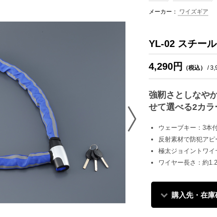
メーカー：
ワイズギア
YL-02 スチー
4,290円
（税込）
/ 3
強靭さとしなや
せて選べる2カラ
ウェーブキー：3本
反射素材で防犯アピ
極太ジョイントワイ
ワイヤー長さ：約1.
購入先・在庫