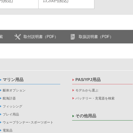
0円(税込)
13,200円(税込)
索
取付説明書（PDF）
取扱説明書（PDF）
マリン用品
PAS/YPJ用品
艇体オプション
モデルから選ぶ
航海計器
バッテリー・充電器を検索
フィッシング
プレイ用品
その他用品
ウェーブランナー･スポーツボート
電装品