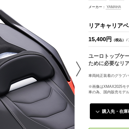
メーカー：
YAMAHA
リアキャリアベー
15,400円
（税込）
/
ユーロトップケ
ために必要なリ
車両純正装着のグラブ
※画像はXMAX202
車の為、国内販売モデ
購入先・在庫