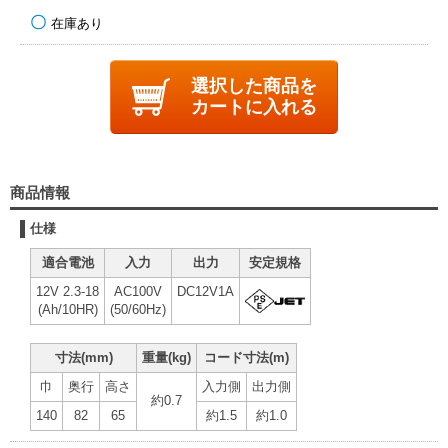
在庫あり
選択した商品を
カートに入れる
商品情報
仕様
適合電池
入力
出力
安定規格
12V 2.3-18
AC100V
DC12V1A
(Ah/10HR)
(50/60Hz)
寸法(mm)
重量(kg)
コード寸法(m)
巾
奥行
高さ
入力側
出力側
約0.7
140
82
65
約1.5
約1.0