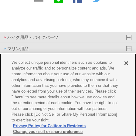
バイク用品・バイクパーツ
マリン用品
PAS/YPJ用品
We collect unique personal identifiers such as cookies to
analyze our traffic and to personalize content and ads. We
その他用品
share information about your use of our website with our
analytics and advertising partners, who may combine it with
イベント&エンターテイメント
other information that you have provided to them or that they
have collected from your use of their services. Please click
オンラインショップ
"
here
" to see more details about how we use cookies and
the retention period of each cookie. You have the right to opt
企業情報
out of our sharing of your information with our partners.
Please click [Do Not Sell or Share My Personal Information]
ご利用規約
推薦環境
プライバシーポリシー
Cookie ポリシー
to exercise your right.
Privacy Policy for California Residents
Change your sell or share preference