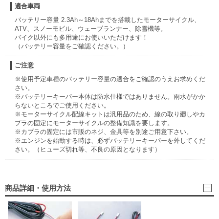
適合車両
バッテリー容量 2.3Ah～18Ahまでを搭載したモーターサイクル、
ATV、スノーモビル、ウェーブランナー、除雪機等。
バイク以外にも多用途にお使いいただけます！
（バッテリー容量をご確認ください。）
ご注意
※使用予定車種のバッテリー容量の適合をご確認のうえお求めくだ
さい。
※バッテリーキーパー本体は防水仕様ではありません。雨水がかか
らないところでご使用ください。
※モーターサイクル配線キットは汎用品のため、線の取り廻しやカ
プラの固定にモーターサイクルの整備知識を要します。
※カプラの固定には市販のネジ、金具等を別途ご用意下さい。
※エンジンを始動する時は、必ずバッテリーキーパーを外してくだ
さい。（ヒューズ切れ等、不良の原因となります）
商品詳細・使用方法