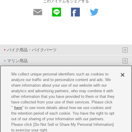
このアイテムをシェアする
バイク用品・バイクパーツ
マリン用品
PAS/YPJ用品
We collect unique personal identifiers such as cookies to
analyze our traffic and to personalize content and ads. We
その他用品
share information about your use of our website with our
analytics and advertising partners, who may combine it with
イベント&エンターテイメント
other information that you have provided to them or that they
have collected from your use of their services. Please click
オンラインショップ
"
here
" to see more details about how we use cookies and
the retention period of each cookie. You have the right to opt
企業情報
out of our sharing of your information with our partners.
Please click [Do Not Sell or Share My Personal Information]
ご利用規約
推薦環境
プライバシーポリシー
Cookie ポリシー
to exercise your right.