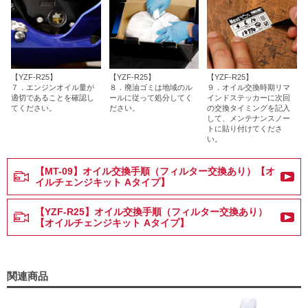
【YZF-R25】
【YZF-R25】
【YZF-R25】
７．エンジンオイル量が
８．廃油ゴミは地域のル
９．オイル交換時期リマ
適切であることを確認し
ールに従って処分してく
インドステッカーに次回
てください。
ださい。
の交換タイミングを記入
して、メンテナンスノー
トに貼り付けてくださ
い。
【MT-09】オイル交換手順（フィルター交換あり）【オ
イルチェンジキット Aタイプ】
【YZF-R25】オイル交換手順（フィルター交換あり）
【オイルチェンジキット Aタイプ】
関連商品
ヤ