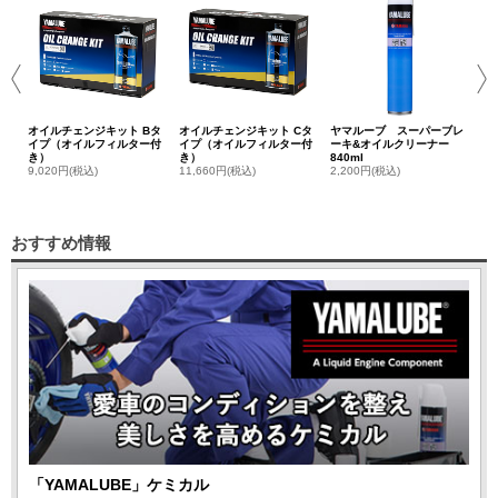
セ
3,
オイルチェンジキット Bタ
オイルチェンジキット Cタ
ヤマルーブ スーパーブレ
イプ（オイルフィルター付
イプ（オイルフィルター付
ーキ&オイルクリーナー
き）
き）
840ml
9,020円(税込)
11,660円(税込)
2,200円(税込)
おすすめ情報
「YAMALUBE」ケミカル