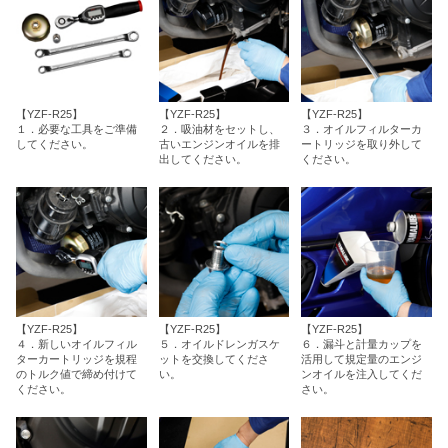
【YZF-R25】
【YZF-R25】
【YZF-R25】
１．必要な工具をご準備
２．吸油材をセットし、
３．オイルフィルターカ
してください。
古いエンジンオイルを排
ートリッジを取り外して
出してください。
ください。
【YZF-R25】
【YZF-R25】
【YZF-R25】
４．新しいオイルフィル
５．オイルドレンガスケ
６．漏斗と計量カップを
ターカートリッジを規程
ットを交換してくださ
活用して規定量のエンジ
のトルク値で締め付けて
い。
ンオイルを注入してくだ
ください。
さい。