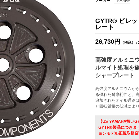
メーカー：
YAMAHA
GYTR® ビ
レート
26,730円
（税込）
/
高強度アルミニ
ルマイト処理を
シャープレート
高強度アルミニウムか
る優れた耐摩耗性と、
追加されたオイル通路は
と回転質量の低減によ
【US YAMAHA扱いG
GYTR®製品につき
ョンモデル正規取扱店