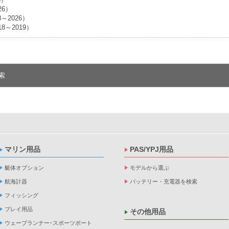
26）
18～2026）
18～2019）
索
マリン用品
PAS/YPJ用品
艇体オプション
モデルから選ぶ
航海計器
バッテリー・充電器を検索
フィッシング
プレイ用品
その他用品
ウェーブランナー･スポーツボート