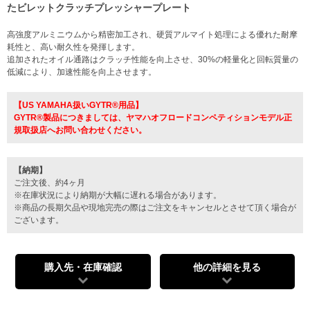
たビレットクラッチプレッシャープレート
高強度アルミニウムから精密加工され、硬質アルマイト処理による優れた耐摩
耗性と、高い耐久性を発揮します。
追加されたオイル通路はクラッチ性能を向上させ、30%の軽量化と回転質量の
低減により、加速性能を向上させます。
【US YAMAHA扱いGYTR®用品】
GYTR®製品につきましては、ヤマハオフロードコンペティションモデル正
規取扱店へお問い合わせください。
【納期】
ご注文後、約4ヶ月
※在庫状況により納期が大幅に遅れる場合があります。
※商品の長期欠品や現地完売の際はご注文をキャンセルとさせて頂く場合が
ございます。
購入先・在庫確認
他の詳細を見る