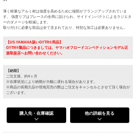
薄く軽量なアルミ材は強度を高めるために端部がフランジアップされていま
す。 強度リブはブレースの全周に設けられ、サイドインパクトによるラジエタ
ーのダメージを軽減します。
取り付けに必要な部品は全て含まれており、特別な加工は必要ありません。
【US YAMAHA扱いGYTR®用品】
GYTR®製品につきましては、ヤマハオフロードコンペティションモデル正
規取扱店へお問い合わせください。
【納期】
ご注文後、約4ヶ月
※在庫状況により納期が大幅に遅れる場合があります。
※商品の長期欠品や現地完売の際はご注文をキャンセルとさせて頂く場合が
ございます。
購入先・在庫確認
他の詳細を見る