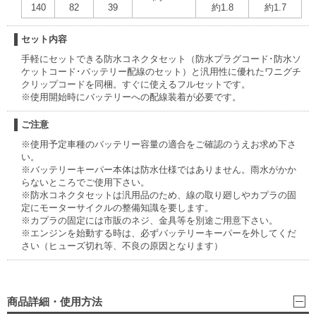
140
82
39
約1.8
約1.7
セット内容
手軽にセットできる防水コネクタセット（防水プラグコード･防水ソ
ケットコード･バッテリー配線のセット）と汎用性に優れたワニグチ
クリップコードを同梱。すぐに使えるフルセットです。
※使用開始時にバッテリーへの配線装着が必要です。
ご注意
※使用予定車種のバッテリー容量の適合をご確認のうえお求め下さ
い。
※バッテリーキーパー本体は防水仕様ではありません。雨水がかか
らないところでご使用下さい。
※防水コネクタセットは汎用品のため、線の取り廻しやカプラの固
定にモーターサイクルの整備知識を要します。
※カプラの固定には市販のネジ、金具等を別途ご用意下さい。
※エンジンを始動する時は、必ずバッテリーキーパーを外してくだ
さい（ヒューズ切れ等、不良の原因となります）
商品詳細・使用方法