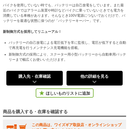
バイクを使用していない時でも、バッテリーは自己放電をしています。また最
近のバイクではアラーム装置や時計などバイクに乗っていないときでも電力を
消費している車種があります。そんなとき100V電源につないでおくだけで、バ
ッテリーを最適な状態に保つのが「バッテリーキーパー」です。
新制御方式を採用してリニューアル！
バッテリーの自己放電による電圧低下を常に監視し、電圧が低下すると自動
で再充電を行うメンテナンス充電機能を搭載。
新制御方式の採用により、スクーター用小型バッテリーから自動車用バッテ
リーまで幅広くお使いいただけます。
購入先・在庫確認
他の詳細を見る
ほしいものリストに追加
商品を購入する・在庫を確認する
この商品は、ワイズギア取扱店・オンラインショップ