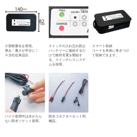
小型軽量化を実現。
スイッチの入れ忘れ防止
スマート収納
厚み・重さが半分に！
バッテリーに接続するだ
コードを本体に巻きつけ
※当社従来品比
けで維持充電を開始す
て収納できます。
る、スイッチレスシステ
ムを採用。
バイク使用中は水が入ら
防水コネクターセット同
ない防水ソケット採用。
梱品。