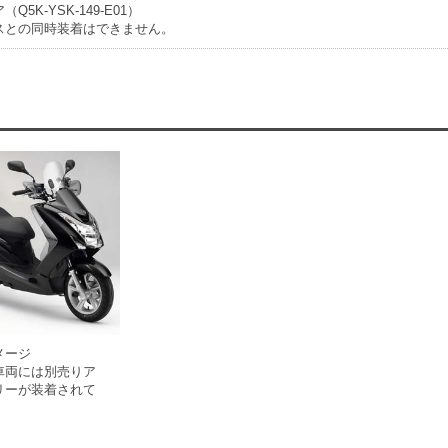
5K-YSK-149-E01）
スとの同時装着はできません。
メージ
車両には別売りア
リーが装着されて
。