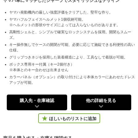
ヤマハ車にマッチしたシャープでスタイリッシュなデザイン
ヤマハ発動機内の厳しい強度評価をクリアした、堅牢な作り。
ヤマハフルフェイスヘルメット1個収納可能。
※ヘルメットの形状やサイズによっては入らないものがあります。
高剛性シェルと、シンプルで確実なロックシステムを採用。開閉もスムー
ズ。
キー操作無しでケースの開閉が可能、必要に応じて施錠できる利便性の高い
仕様。
グリップつきネジを採用した装着構造により、工具なしで着脱が可能。
ボックス専用キー付属（キー2個付き）
※本体とのキー合わせは出来ません
カラーパネル（オプション）の取り付けにより本体カラーにあわせたドレス
アップが可能。
購入先・在庫確認
他の詳細を見る
ほしいものリストに追加