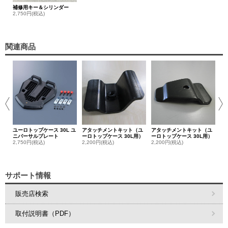
補修用キー＆シリンダー
2,750円(税込)
関連商品
ユ
3,
ユーロトップケース 30L ユ
アタッチメントキット（ユ
アタッチメントキット（ユ
ニバーサルプレート
ーロトップケース 30L用）
ーロトップケース 30L用）
2,750円(税込)
2,200円(税込)
2,200円(税込)
サポート情報
販売店検索
取付説明書（PDF）