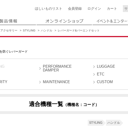
ほしいもの
リスト
会員登録
ログイン
カート
アクセサリー
STYLING
ハンドル
レバーガード&バーエンドセット
を防ぐレバーガード
NG
PERFORMANCE
LUGGAGE
DAMPER
ETC
RITY
MAINTENANCE
CUSTOM
適合機種一覧
（機種名：コード）
D428
D42N
ition
STYLING
ハンドル