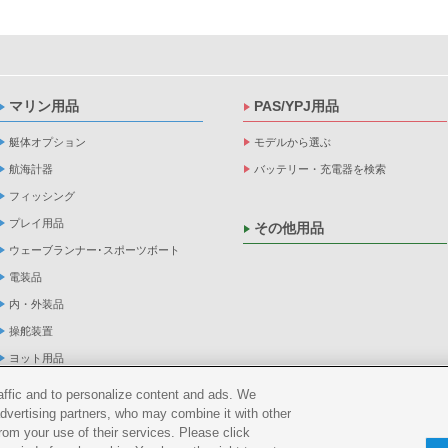
マリン用品
PAS/YPJ用品
艇体オプション
モデルから選ぶ
航海計器
バッテリー・充電器を検索
フィッシング
プレイ用品
その他用品
ウェーブランナー･スポーツボート
電装品
内・外装品
操舵装置
ヨット用品
係船品
raffic and to personalize content and ads. We
advertising partners, who may combine it with other
救命品・検査品
rom your use of their services. Please click
メンテナンス