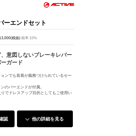
バーエンドセット
 13,000(税抜)
税率:10%
ど、意図しないブレーキレバー
バーガード
ションでも装着が義務づけられているセー
インのバーエンドが付属。
印入りでドレスアップ目的としてもご使用い
確認
他の詳細を見る