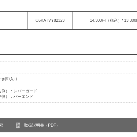
Q5KATVY82323
14,300円（税込）/ 13,0
ザー刻印入り
右側）：レバーガード
左側）：バーエンド
索
取扱説明書（PDF）