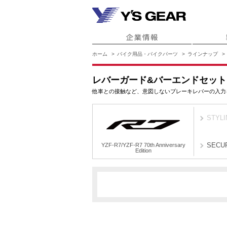
ホーム
バイク用品・バイクパーツ
ラインナップ
レバーガード&バーエンドセット
他車との接触など、意図しないブレーキレバーの入力
STYLI
SECU
YZF-R7/YZF-R7 70th Anniversary
Edition
YZF-R7/YZF-R7 70th Anniversary Ed