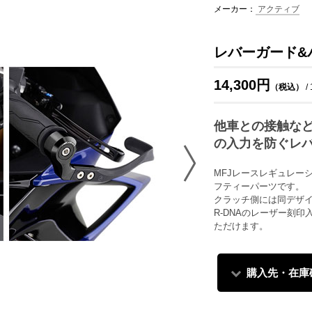
メーカー：
アクティブ
レバーガード&
14,300円
（税込）
/
他車との接触な
の入力を防ぐレ
MFJレースレギュレー
フティーパーツです。
クラッチ側には同デザ
R-DNAのレーザー刻
ただけます。
購入先・在庫