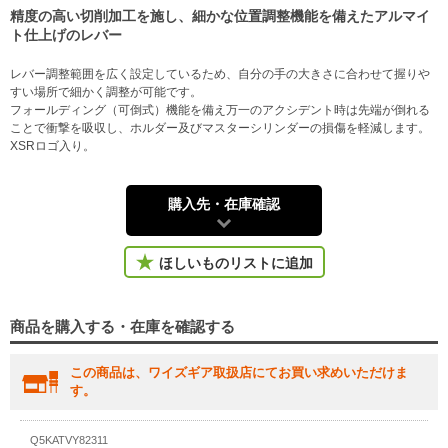
精度の高い切削加工を施し、細かな位置調整機能を備えたアルマイ
ト仕上げのレバー
レバー調整範囲を広く設定しているため、自分の手の大きさに合わせて握りや
すい場所で細かく調整が可能です。
フォールディング（可倒式）機能を備え万一のアクシデント時は先端が倒れる
ことで衝撃を吸収し、ホルダー及びマスターシリンダーの損傷を軽減します。
XSRロゴ入り。
購入先・在庫確認
ほしいものリストに追加
商品を購入する・在庫を確認する
この商品は、ワイズギア取扱店にてお買い求めいただけま
す。
Q5KATVY82311