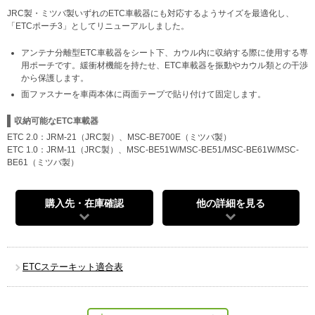
JRC製・ミツバ製いずれのETC車載器にも対応するようサイズを最適化し、
「ETCポーチ3」としてリニューアルしました。
アンテナ分離型ETC車載器をシート下、カウル内に収納する際に使用する専
用ポーチです。緩衝材機能を持たせ、ETC車載器を振動やカウル類との干渉
から保護します。
面ファスナーを車両本体に両面テープで貼り付けて固定します。
収納可能なETC車載器
ETC 2.0：JRM-21（JRC製）、MSC-BE700E（ミツバ製）
ETC 1.0：JRM-11（JRC製）、MSC-BE51W/MSC-BE51/MSC-BE61W/MSC-
BE61（ミツバ製）
購入先・在庫確認
他の詳細を見る
ETCステーキット適合表