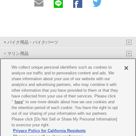
バイク用品・バイクパーツ
マリン用品
PAS/YPJ用品
We collect unique personal identifiers such as cookies to
analyze our traffic and to personalize content and ads. We
その他用品
share information about your use of our website with our
analytics and advertising partners, who may combine it with
イベント&エンターテイメント
other information that you have provided to them or that they
have collected from your use of their services. Please click
オンラインショップ
"
here
" to see more details about how we use cookies and
the retention period of each cookie. You have the right to opt
企業情報
out of our sharing of your information with our partners.
Please click [Do Not Sell or Share My Personal Information]
ご利用規約
推薦環境
プライバシーポリシー
Cookie ポリシー
to exercise your right.
Privacy Policy for California Residents