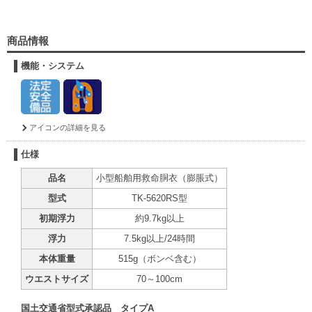
商品情報
機能・システム
アイコンの詳細を見る
仕様
品名
小型船舶用救命胴衣（膨脹式）
型式
TK-5620RS型
初期浮力
約9.7kg以上
浮力
7.5kg以上/24時間
本体重量
515g（ボンベ含む）
ウエストサイズ
70～100cm
国土交通省型式承認品 タイプA