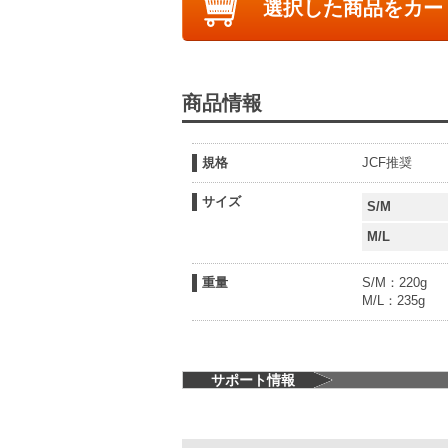
選択した商品をカー
商品情報
規格
JCF推奨
サイズ
S/M
M/L
重量
S/M：220g
M/L：235g
サポート情報