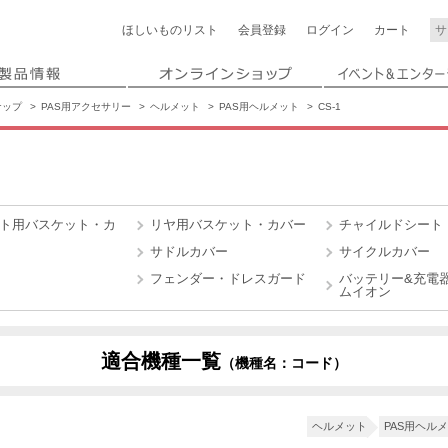
ほしいもの
リスト
会員登録
ログイン
カート
ナップ
PAS用アクセサリー
ヘルメット
PAS用ヘルメット
CS-1
ト用バスケット・カ
リヤ用バスケット・カバー
チャイルドシート
サドルカバー
サイクルカバー
フェンダー・ドレスガード
バッテリー&充電器
ムイオン
適合機種一覧
（機種名：コード）
X910
X937
X825
X0L9
X0LY
X0TM
X1N6
X1U5
X2M8
ヘルメット
PAS用ヘル