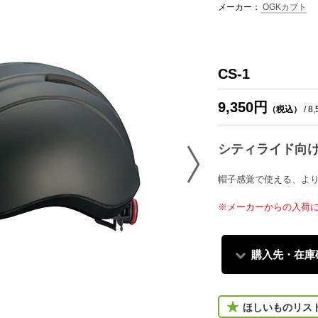
メーカー：
OGKカブト
CS-1
9,350円
（税込）
/ 8
シティライド向
帽子感覚で使える、よ
※メーカーからの入荷
購入先・在庫
ほしいものリス