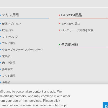
マリン用品
PAS/YPJ用品
艇体オプション
モデルから選ぶ
航海計器
バッテリー・充電器を検索
フィッシング
プレイ用品
その他用品
ウェーブランナー･スポーツボート
電装品
内・外装品
操舵装置
ヨット用品
係船品
救命品・検査品
raffic and to personalize content and ads. We
メンテナンス
advertising partners, who may combine it with other
rom your use of their services. Please click
アパレル
period of each cookie. You have the right to opt
D