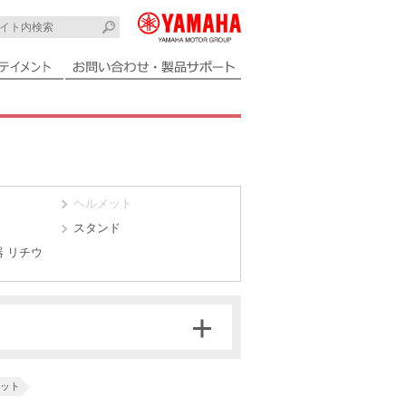
ヘルメット
スタンド
 リチウ
X2PC
X3L3
メット