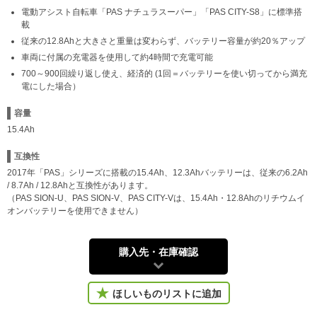
電動アシスト自転車「PAS ナチュラスーパー」「PAS CITY-S8」に標準搭
載
従来の12.8Ahと大きさと重量は変わらず、バッテリー容量が約20％アップ
車両に付属の充電器を使用して約4時間で充電可能
700～900回繰り返し使え、経済的 (1回＝バッテリーを使い切ってから満充
電にした場合）
容量
15.4Ah
互換性
2017年「PAS」シリーズに搭載の15.4Ah、12.3Ahバッテリーは、従来の6.2Ah
/ 8.7Ah / 12.8Ahと互換性があります。
（PAS SION-U、PAS SION-V、PAS CITY-Vは、15.4Ah・12.8Ahのリチウムイ
オンバッテリーを使用できません）
購入先・在庫確認
ほしいものリストに追加