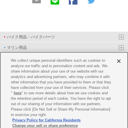
バイク用品・バイクパーツ
マリン用品
PAS/YPJ用品
We collect unique personal identifiers such as cookies to
analyze our traffic and to personalize content and ads. We
その他用品
share information about your use of our website with our
analytics and advertising partners, who may combine it with
イベント&エンターテイメント
other information that you have provided to them or that they
have collected from your use of their services. Please click
オンラインショップ
"
here
" to see more details about how we use cookies and
the retention period of each cookie. You have the right to opt
企業情報
out of our sharing of your information with our partners.
Please click [Do Not Sell or Share My Personal Information]
ご利用規約
推薦環境
プライバシーポリシー
Cookie ポリシー
to exercise your right.
Privacy Policy for California Residents
Change your sell or share preference