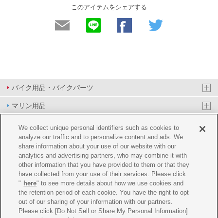
このアイテムをシェアする
バイク用品・バイクパーツ
マリン用品
PAS/YPJ用品
We collect unique personal identifiers such as cookies to
analyze our traffic and to personalize content and ads. We
その他用品
share information about your use of our website with our
analytics and advertising partners, who may combine it with
イベント&エンターテイメント
other information that you have provided to them or that they
have collected from your use of their services. Please click
オンラインショップ
"
here
" to see more details about how we use cookies and
the retention period of each cookie. You have the right to opt
企業情報
out of our sharing of your information with our partners.
Please click [Do Not Sell or Share My Personal Information]
ご利用規約
推薦環境
プライバシーポリシー
Cookie ポリシー