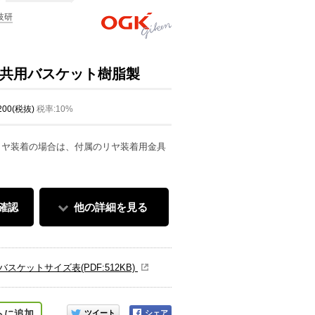
技研
共用バスケット樹脂製
,200(税抜)
税率:10%
リヤ装着の場合は、付属のリヤ装着用金具
確認
他の詳細を見る
スケットサイズ表(PDF:512KB)
このアイテムをシェアする
トに追加