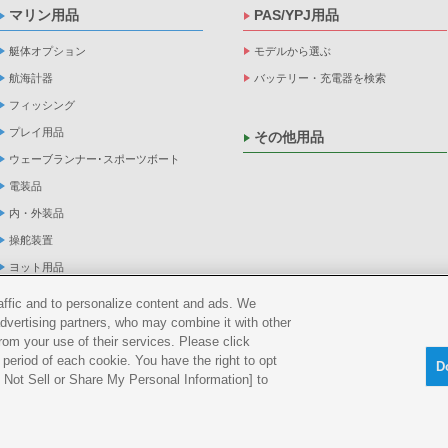
マリン用品
PAS/YPJ用品
艇体オプション
モデルから選ぶ
航海計器
バッテリー・充電器を検索
フィッシング
プレイ用品
その他用品
ウェーブランナー･スポーツボート
電装品
内・外装品
操舵装置
ヨット用品
係船品
raffic and to personalize content and ads. We
advertising partners, who may combine it with other
救命品・検査品
rom your use of their services. Please click
メンテナンス
period of each cookie. You have the right to opt
D
アパレル
Do Not Sell or Share My Personal Information] to
船外機