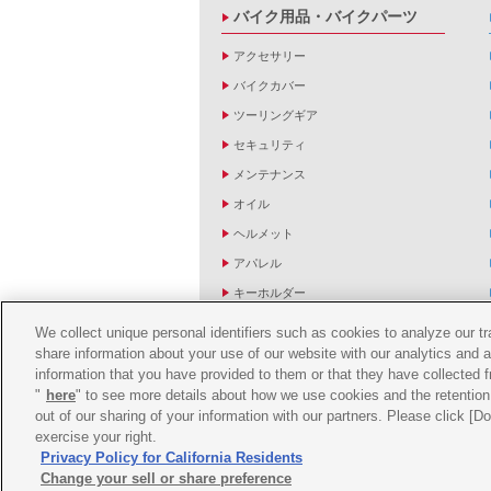
バイク用品・バイクパーツ
アクセサリー
バイクカバー
ツーリングギア
セキュリティ
メンテナンス
オイル
ヘルメット
アパレル
キーホルダー
バッグ
We collect unique personal identifiers such as cookies to analyze our t
share information about your use of our website with our analytics and 
バイク雑貨
information that you have provided to them or that they have collected f
YZF R1/R6レーシングキットパーツ
"
here
" to see more details about how we use cookies and the retention 
out of our sharing of your information with our partners. Please click [
exercise your right.
Privacy Policy for California Residents
Change your sell or share preference