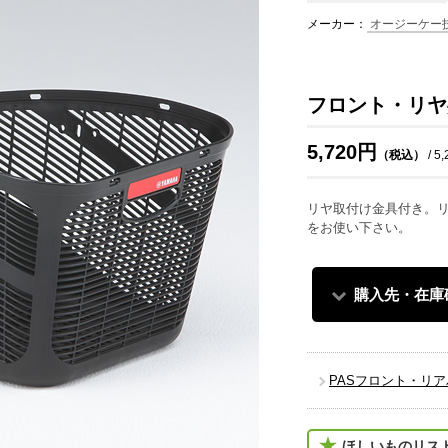
メーカー：
オージーケー
フロント・リヤ
5,720円
（税込）
/ 5
リヤ取付け金具付き。
をお使い下さい。
購入先・在庫
PASフロント・リアバ
ほしいものリス