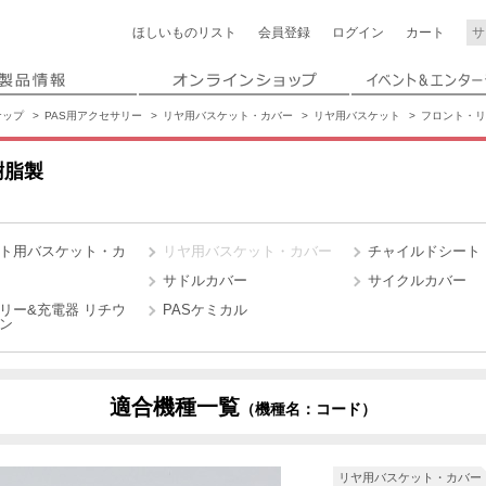
ほしいもの
リスト
会員登録
ログイン
カート
ナップ
PAS用アクセサリー
リヤ用バスケット・カバー
リヤ用バスケット
フロント・リ
樹脂製
ト用バスケット・カ
リヤ用バスケット・カバー
チャイルドシート
サドルカバー
サイクルカバー
リー&充電器 リチウ
PASケミカル
ン
適合機種一覧
（機種名：コード）
X3SD
X3SE
d. リヤチャイルドシート標準装備モデル（2024）
リヤ用バスケット・カバー