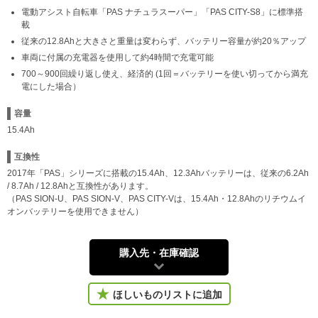
電動アシスト自転車「PAS ナチュラスーパー」「PAS CITY-S8」に標準搭
載
従来の12.8Ahと大きさと重量は変わらず、バッテリー容量が約20％アップ
車両に付属の充電器を使用して約4時間で充電可能
700～900回繰り返し使え、経済的 (1回＝バッテリーを使い切ってから満充
電にした場合）
容量
15.4Ah
互換性
2017年「PAS」シリーズに搭載の15.4Ah、12.3Ahバッテリーは、従来の6.2Ah
/ 8.7Ah / 12.8Ahと互換性があります。
（PAS SION-U、PAS SION-V、PAS CITY-Vは、15.4Ah・12.8Ahのリチウムイ
オンバッテリーを使用できません）
購入先・在庫確認
ほしいものリストに追加