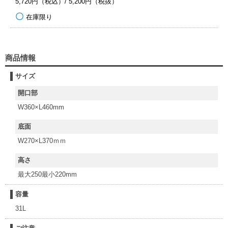
5,720円（税込）/ 5,200円（税抜）
在庫限り
商品情報
サイズ
開口部
W360×L460mm
底面
W270×L370ｍｍ
高さ
最大250最小220mm
容量
31L