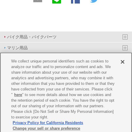
バイク用品・バイクパーツ
マリン用品
PAS/YPJ用品
We collect unique personal identifiers such as cookies to
analyze our traffic and to personalize content and ads. We
その他用品
share information about your use of our website with our
analytics and advertising partners, who may combine it with
イベント&エンターテイメント
other information that you have provided to them or that they
have collected from your use of their services. Please click
オンラインショップ
"
here
" to see more details about how we use cookies and
the retention period of each cookie. You have the right to opt
企業情報
out of our sharing of your information with our partners.
Please click [Do Not Sell or Share My Personal Information]
ご利用規約
推薦環境
プライバシーポリシー
Cookie ポリシー
to exercise your right.
Privacy Policy for California Residents
Change your sell or share preference