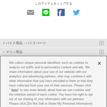
このアイテムをシェアする
バイク用品・バイクパーツ
マリン用品
PAS/YPJ用品
We collect unique personal identifiers such as cookies to
analyze our traffic and to personalize content and ads. We
その他用品
share information about your use of our website with our
analytics and advertising partners, who may combine it with
イベント&エンターテイメント
other information that you have provided to them or that they
have collected from your use of their services. Please click
オンラインショップ
"
here
" to see more details about how we use cookies and
the retention period of each cookie. You have the right to opt
企業情報
out of our sharing of your information with our partners.
Please click [Do Not Sell or Share My Personal Information]
ご利用規約
推薦環境
プライバシーポリシー
Cookie ポリシー