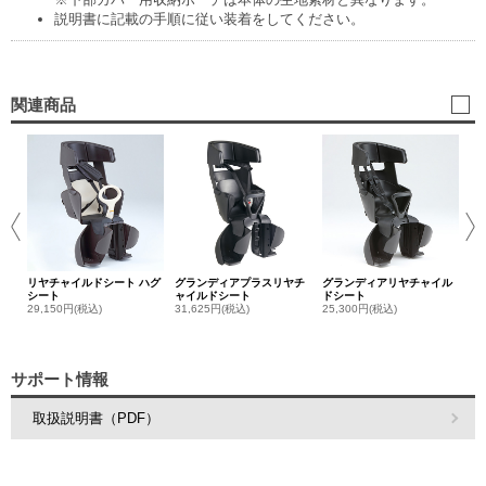
説明書に記載の手順に従い装着をしてください。
関連商品
リ
ンカ
バ
1,
リヤチャイルドシート ハグ
グランディアプラスリヤチ
グランディアリヤチャイル
シート
ャイルドシート
ドシート
29,150円(税込)
31,625円(税込)
25,300円(税込)
サポート情報
取扱説明書（PDF）