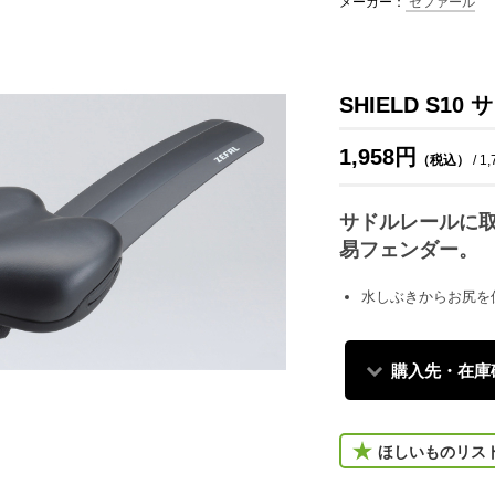
メーカー：
ゼファール
SHIELD S1
1,958円
（税込）
/ 1
サドルレールに
易フェンダー。
水しぶきからお尻を
購入先・在庫
ほしいものリス