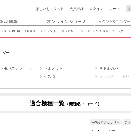
ほしいもの
リスト
会員登録
ログイン
カート
ナップ
PAS用アクセサリー
フェンダー・ドレスガード
SHIELD S10 サドルフェンダー
ンダー。
ト用バスケット・カ
ヘルメット
サドルカバー
その他
フェンダー・ドレ
適合機種一覧
（機種名：コード）
X4W2
X4W7
PAS用アクセサリー
フェ