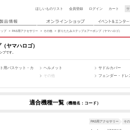
ほしいもの
リスト
会員登録
ログイン
カート
ナップ
PAS用アクセサリー
その他
折りたたみステップエアーポンプ（ヤマハロゴ）
プ（ヤマハロゴ）
ンプです。
ト用バスケット・カ
ヘルメット
サドルカバー
その他
フェンダー・ドレ
適合機種一覧
（機種名：コード）
X4W2
X4W7
PAS用アクセサリー
その