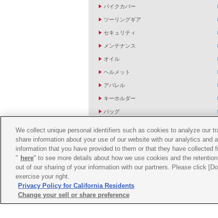
バイクカバー
ツーリングギア
セキュリティ
メンテナンス
オイル
ヘルメット
アパレル
キーホルダー
バッグ
バイク雑貨
We collect unique personal identifiers such as cookies to analyze our t
YZF R1/R6レーシングキットパーツ
share information about your use of our website with our analytics and 
information that you have provided to them or that they have collected f
"
here
" to see more details about how we use cookies and the retention 
out of our sharing of your information with our partners. Please click [
exercise your right.
Privacy Policy for California Residents
Change your sell or share preference
ご利用規約
推薦環境
プライバシーポリシー
Co