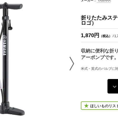
メーカー：
YAMAHA
折りたたみステ
ロゴ）
1,870円
（税込）
/ 1
収納に便利な折
アーポンプです
米式・英式のバルブに
ほしいものリス