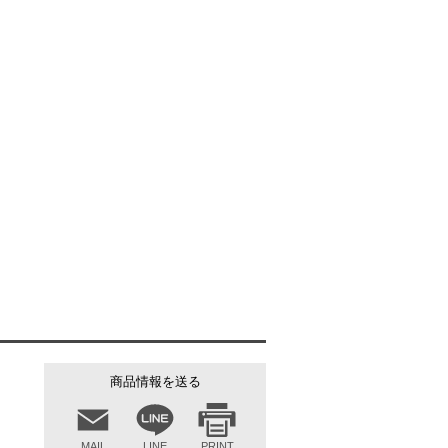
なスチールボディ・重量760gと軽量なポンプ
も扱いやすい軽量なエアポンプです。（SG規格適合商品）
商品情報を送る
MAIL
LINE
PRINT