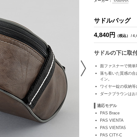
メーカー：
YAMAHA
サドルバッグ 
4,840円
（税込）
/ 4
サドルの下に取
面ファスナーで簡単
落ち着いた質感の合
イン。
ワイヤー錠の収納等
ダークブラウンはお
適応モデル
PAS Brace
PAS VIENTA
PAS VIENTA5
PAS CITY-C