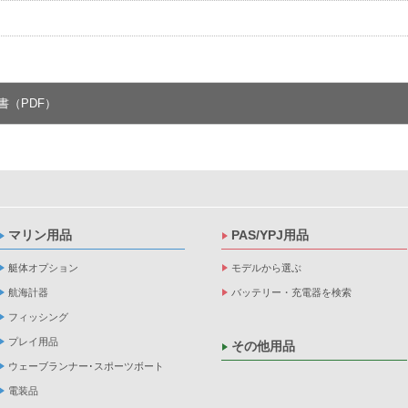
書（PDF）
マリン用品
PAS/YPJ用品
艇体オプション
モデルから選ぶ
航海計器
バッテリー・充電器を検索
フィッシング
プレイ用品
その他用品
ウェーブランナー･スポーツボート
電装品