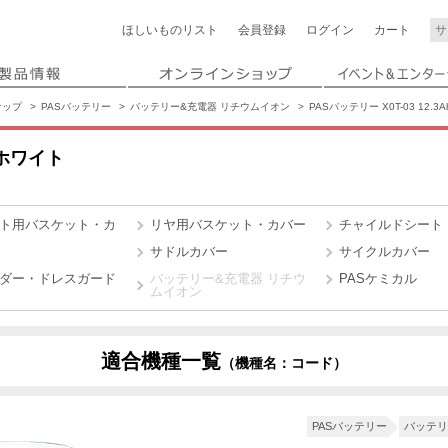
ほしいもの
リスト
会員登録
ログイン
カート
ナップ
PASバッテリー
バッテリー&充電器 リチウムイオン
PASバッテリー X0T-03 12.3
h ホワイト
ト用バスケット・カ
リヤ用バスケット・カバー
チャイルドシート
サドルカバー
サイクルカバー
ダー・ドレスガード
バッテリー&充電器 リチウ
PASケミカル
ムイオン
適合機種一覧
（機種名：コード）
5
X4Y4
X4YK
X4YW
X4YJ
X4YV
PASバッテリー
バッテリ