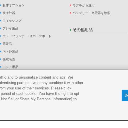
艇体オプション
モデルから選ぶ
航海計器
バッテリー・充電器を検索
フィッシング
プレイ用品
その他用品
ウェーブランナー･スポーツボート
電装品
内・外装品
操舵装置
ヨット用品
係船品
raffic and to personalize content and ads. We
advertising partners, who may combine it with other
救命品・検査品
rom your use of their services. Please click
メンテナンス
period of each cookie. You have the right to opt
D
アパレル
Do Not Sell or Share My Personal Information] to
船外機