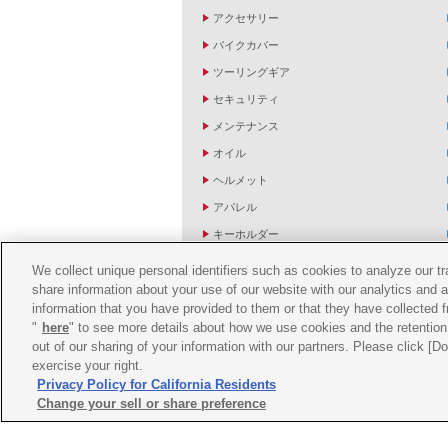
アクセサリー
バイクカバー
ツーリングギア
セキュリティ
メンテナンス
オイル
ヘルメット
アパレル
キーホルダー
バッグ
We collect unique personal identifiers such as cookies to analyze our t
share information about your use of our website with our analytics and 
バイク雑貨
information that you have provided to them or that they have collected f
YZF R1/R6レーシングキットパーツ
"
here
" to see more details about how we use cookies and the retention 
out of our sharing of your information with our partners. Please click [
exercise your right.
Privacy Policy for California Residents
Change your sell or share preference