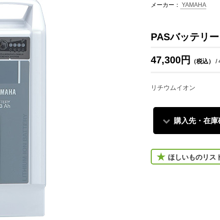
メーカー：
YAMAHA
PASバッテリー X
47,300円
（税込）
/
リチウムイオン
購入先・在庫
ほしいものリス