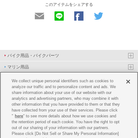
このアイテムをシェアする
バイク用品・バイクパーツ
マリン用品
PAS/YPJ用品
We collect unique personal identifiers such as cookies to
analyze our traffic and to personalize content and ads. We
その他用品
share information about your use of our website with our
analytics and advertising partners, who may combine it with
イベント&エンターテイメント
other information that you have provided to them or that they
have collected from your use of their services. Please click
オンラインショップ
"
here
" to see more details about how we use cookies and
the retention period of each cookie. You have the right to opt
企業情報
out of our sharing of your information with our partners.
Please click [Do Not Sell or Share My Personal Information]
ご利用規約
推薦環境
プライバシーポリシー
Cookie ポリシー