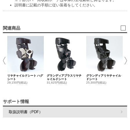
説明書に記載の手順に従い装着をしてください。
関連商品
リ
ンカ
バ
1,
リヤチャイルドシート ハグ
グランディアプラスリヤチ
グランディアリヤチャイル
シート
ャイルドシート
ドシート
29,150円(税込)
31,625円(税込)
25,300円(税込)
サポート情報
取扱説明書（PDF）