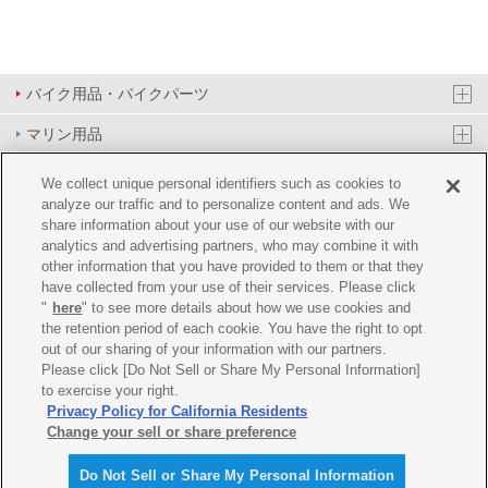
バイク用品・バイクパーツ
マリン用品
PAS/YPJ用品
We collect unique personal identifiers such as cookies to
analyze our traffic and to personalize content and ads. We
その他用品
share information about your use of our website with our
analytics and advertising partners, who may combine it with
イベント&エンターテイメント
other information that you have provided to them or that they
have collected from your use of their services. Please click
オンラインショップ
"
here
" to see more details about how we use cookies and
the retention period of each cookie. You have the right to opt
企業情報
out of our sharing of your information with our partners.
Please click [Do Not Sell or Share My Personal Information]
ご利用規約
推薦環境
プライバシーポリシー
Cookie ポリシー
to exercise your right.
Privacy Policy for California Residents
Change your sell or share preference
Do Not Sell or Share My Personal Information