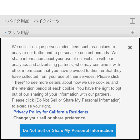
バイク用品・バイクパーツ
マリン用品
PAS/YPJ用品
We collect unique personal identifiers such as cookies to
analyze our traffic and to personalize content and ads. We
その他用品
share information about your use of our website with our
analytics and advertising partners, who may combine it with
イベント&エンターテイメント
other information that you have provided to them or that they
have collected from your use of their services. Please click
オンラインショップ
"
here
" to see more details about how we use cookies and
the retention period of each cookie. You have the right to opt
企業情報
out of our sharing of your information with our partners.
Please click [Do Not Sell or Share My Personal Information]
ご利用規約
推薦環境
プライバシーポリシー
Cookie ポリシー
to exercise your right.
Privacy Policy for California Residents
Change your sell or share preference
Do Not Sell or Share My Personal Information
© Y'SGEAR CO.,LTD.ALL RIGHTS RESERVED.