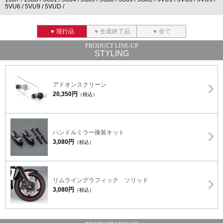
5VU6
5VU9
5VUD
現行品
生産終了品
全て
STYLING
アドオンスクリーン
20,350円
（税込）
ハンドルミラー換装キット
3,080円
（税込）
リムライングラフィック ソリッド
3,080円
（税込）