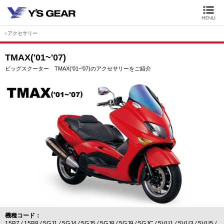
アクセサリー
TMAX('01~'07)
ビッグスクーター TMAX('01~'07)のアクセサリーをご紹介
機種コード
15B7
15B8
5GJ1
5GJ4
5GJ5
5GJ8
5GJ9
5GJC
5VU1
5VU3
5VU5