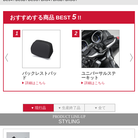
5
おすすめする商品 BEST
!!
1
2
3
バックレストパッ
ユニバーサルステ
ド
ーキット
詳細はこちら
詳細はこちら
現行品
生産終了品
全て
STYLING