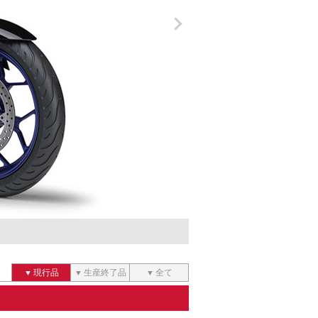
現行品
生産終了品
全て