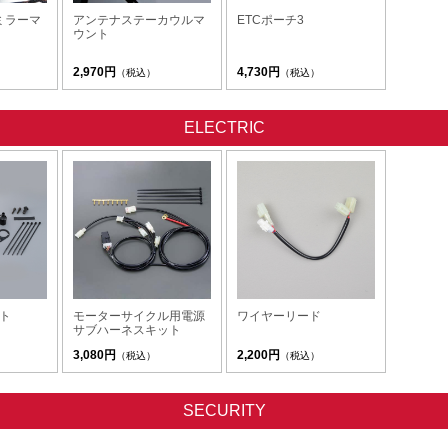
ミラーマ
アンテナステーカウルマ
ETCポーチ3
ウント
2,970円
4,730円
（税込）
（税込）
ELECTRIC
ト
モーターサイクル用電源
ワイヤーリード
サブハーネスキット
3,080円
2,200円
（税込）
（税込）
SECURITY