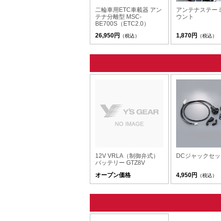
二輪車用ETC車載器 アン
アンテナステー
テナ分離型 MSC-
ウント
BE700S（ETC2.0）
26,950円
1,870円
（税込）
（税込）
12V VRLA（制御弁式）
DCジャックセッ
バッテリー GTZ8V
オープン価格
4,950円
（税込）