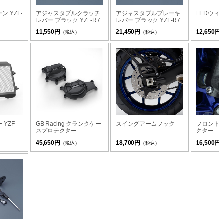
 YZF-
アジャスタブルクラッチ
アジャスタブルブレーキ
LEDウ
レバー ブラック YZF-R7
レバー ブラック YZF-R7
11,550円
21,450円
12,650
（税込）
（税込）
YZF-
GB Racing クランクケー
スイングアームフック
フロン
スプロテクター
クター
45,650円
18,700円
16,500
（税込）
（税込）