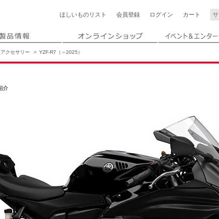
ほしいもの
リスト
会員登録
ログイン
カート
アクセサリー
YZF-R7（～2025）
紹介