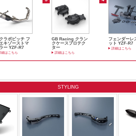
クラポビッチ フ
GB Racing クラン
フェンダーレ
エキゾーストマ
クケースプロテク
ット YZF-R7
ラー YZF-R7
ター
詳細はこちら
詳細はこちら
詳細はこちら
STYLING