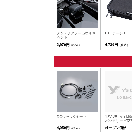
アンテナステーカウルマ
ETCポーチ3
ウント
2,970円
4,730円
（税込）
（税込）
DCジャックセット
12V VRLA（
バッテリー YTZ7S
4,950円
オープン価格
（税込）