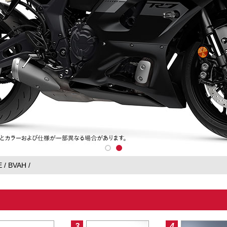
E
BVAH
3
4