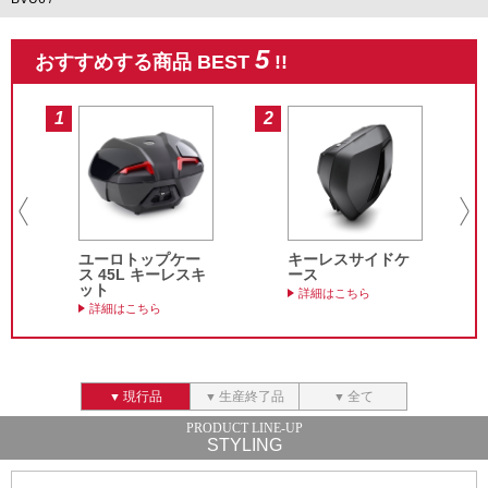
5
おすすめする商品 BEST
!!
1
2
3
ユーロトップケー
キーレスサイドケ
ス 45L キーレスキ
ース
ット
詳細はこちら
詳細はこちら
現行品
生産終了品
全て
STYLING