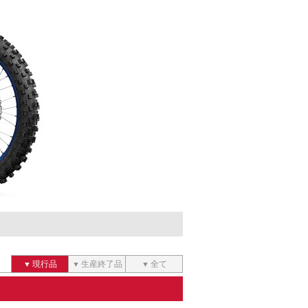
現行品
生産終了品
全て