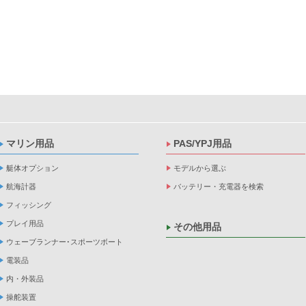
マリン用品
PAS/YPJ用品
艇体オプション
モデルから選ぶ
航海計器
バッテリー・充電器を検索
フィッシング
プレイ用品
その他用品
ウェーブランナー･スポーツボート
電装品
内・外装品
操舵装置