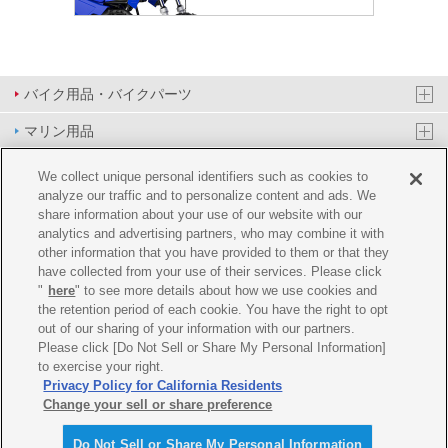
バイク用品・バイクパーツ
マリン用品
PAS/YPJ用品
We collect unique personal identifiers such as cookies to
analyze our traffic and to personalize content and ads. We
その他用品
share information about your use of our website with our
analytics and advertising partners, who may combine it with
イベント&エンターテイメント
other information that you have provided to them or that they
have collected from your use of their services. Please click
オンラインショップ
"
here
" to see more details about how we use cookies and
the retention period of each cookie. You have the right to opt
企業情報
out of our sharing of your information with our partners.
Please click [Do Not Sell or Share My Personal Information]
ご利用規約
推薦環境
プライバシーポリシー
Cookie ポリシー
to exercise your right.
Privacy Policy for California Residents
Change your sell or share preference
Do Not Sell or Share My Personal Information