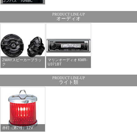
コンパス 70NBC
オーディオ
2WAYスピーカーブラッ
マリンオーディオ KMR-
ク
U371BT
ライト類
赤灯（第2種）12V