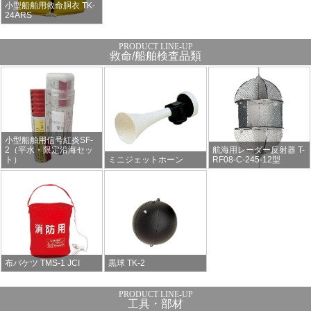
小型船舶用救命胴衣 TK-
24ARS
救命/船舶検査品類
小型船舶用信号紅炎SF-
2（平水・限定沿海セッ
航海用レーダー反射器 T-
ト）
ミニジェットホーン
RF08-C-245-12型
布バケツ TMS-1 JCI
黒球 TK-2
工具・部材