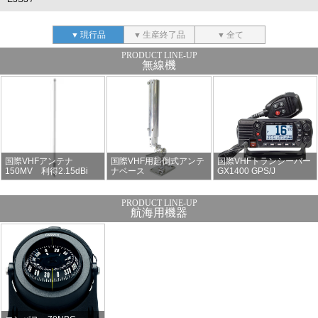
現行品
生産終了品
全て
無線機
国際VHFアンテナ
国際VHF用起倒式アンテ
国際VHFトランシーバー
150MV 利得2.15dBi
ナベース
GX1400 GPS/J
航海用機器