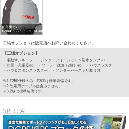
船外機カバー
F200C/F225F/F250D/F300B/F200T/F200S/F235A
工場オプションは販売店へお問い合わせください。
【工場オプション】
電動サンルーフ
シンク・フォーシット＆清水タンク
※1
陸電・充電器
ソーラー追加（2枚）
バウスラスター
※2
※3
バウ＆スタンスラスター
アンダーバース明り取り窓
※1 F250仕様のみ。F300は標準装備です。
※2 陸電用ケーブルは含みません。
※3 2枚は標準装備です。
SPECIAL