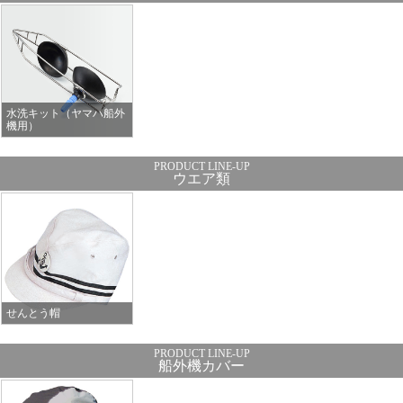
水洗キット（ヤマハ船外
機用）
ウエア類
せんとう帽
船外機カバー