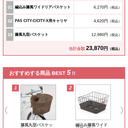
01
編込み籐風ワイドリアバスケット
6,270円
（税込）
02
PAS CITY-C/CITY-X用キャリヤ
4,620円
（税込）
03
籐風丸型バスケット
12,980円
（税込）
23,870
円
合計金額
（税込）
5
おすすめする商品 BEST
!!
1
2
3
籐風丸型バスケッ
編込み籐風ワイド