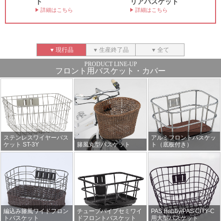
ト
リアバスケット
詳細はこちら
詳細はこちら
現行品
生産終了品
全て
フロント用バスケット・カバー
ステンレスワイヤーバス
アルミフロントバスケッ
ケット ST-3Y
籐風丸型バスケット
ト（底板付き）
編込み籐風ワイドフロン
チューブパイプセミワイ
PAS Babby/PAS CITY-C
トバスケット
ドフロントバスケット
用大型バスケット