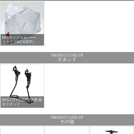
PASサイクルカバー+
（タイプA/C/D/E/F）
スタンド
PAS CITY-C/CITY-X用 両
立スタンド
その他