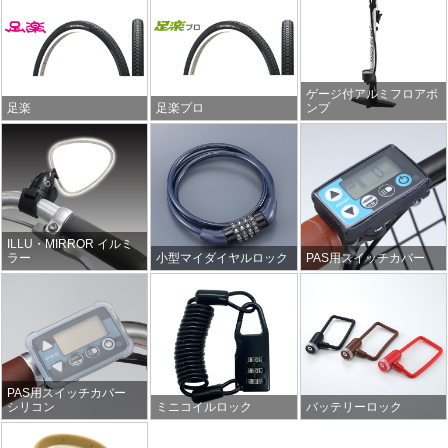
ゲージ付アルミフロアポ
足楽
足楽プロ
ンプ
ILLU・MIRROR イルミ
ラー
小型マイダイヤルロック
PAS用スイッチカバー
PAS用スイッチカバー
シリコン
ミニコイルロック
バッテリーロック