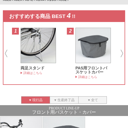
4
おすすめする商品 BEST
!!
1
2
3
両足スタンド
PAS用フロントバ
スケットカバー
詳細はこちら
詳細はこちら
現行品
生産終了品
全て
フロント用バスケット・カバー