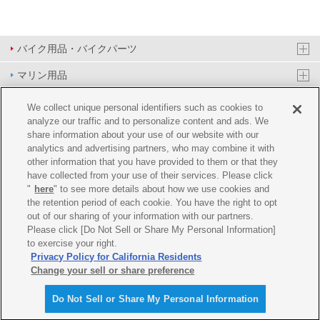
バイク用品・バイクパーツ
マリン用品
PAS/YPJ用品
We collect unique personal identifiers such as cookies to
analyze our traffic and to personalize content and ads. We
その他用品
share information about your use of our website with our
analytics and advertising partners, who may combine it with
イベント&エンターテイメント
other information that you have provided to them or that they
have collected from your use of their services. Please click
オンラインショップ
"
here
" to see more details about how we use cookies and
the retention period of each cookie. You have the right to opt
企業情報
out of our sharing of your information with our partners.
Please click [Do Not Sell or Share My Personal Information]
ご利用規約
推薦環境
プライバシーポリシー
Cookie ポリシー
to exercise your right.
Privacy Policy for California Residents
Change your sell or share preference
Do Not Sell or Share My Personal Information
© Y'SGEAR CO.,LTD.ALL RIGHTS RESERVED.