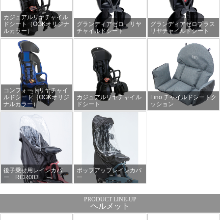
カジュアルリヤチャイル
ドシート（OGKオリジナ
グランディアゼロ リヤ
グランディアゼロプラス
ルカラー）
チャイルドシート
リヤチャイルドシート
コンフォートリヤチャイ
ルドシート（OGKオリジ
カジュアルリヤチャイル
Fino チャイルドシートク
ナルカラー）
ドシート
ッション
後子乗せ用レインカバ
ポップアップレインカバ
ー RCR003
ー
ヘルメット