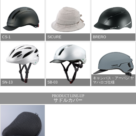
CS-1
SICURE
BRERO
キャンバス・アーバン ヤ
SN-13
SB-03
マハロゴ仕様
サドルカバー