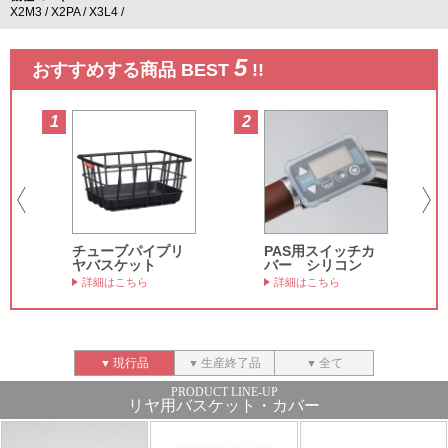
X2M3
X2PA
X3L4
5
おすすめする商品 BEST
!!
1
2
3
チューブパイプリ
PAS用スイッチカ
ヤバスケット
バー シリコン
詳細はこちら
詳細はこちら
現行品
生産終了品
全て
リヤ用バスケット・カバー