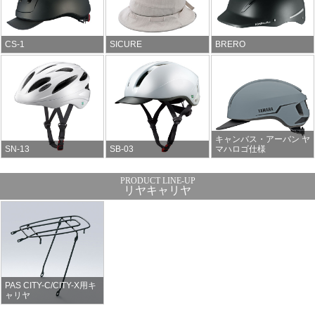
CS-1
SICURE
BRERO
キャンバス・アーバン ヤ
SN-13
SB-03
マハロゴ仕様
リヤキャリヤ
PAS CITY-C/CITY-X用キ
ャリヤ