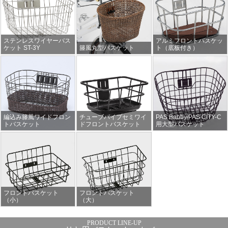
ステンレスワイヤーバス
アルミフロントバスケッ
ケット ST-3Y
籐風丸型バスケット
ト（底板付き）
編込み籐風ワイドフロン
チューブパイプセミワイ
PAS Babby/PAS CITY-C
トバスケット
ドフロントバスケット
用大型バスケット
フロントバスケット
フロントバスケット
（小）
（大）