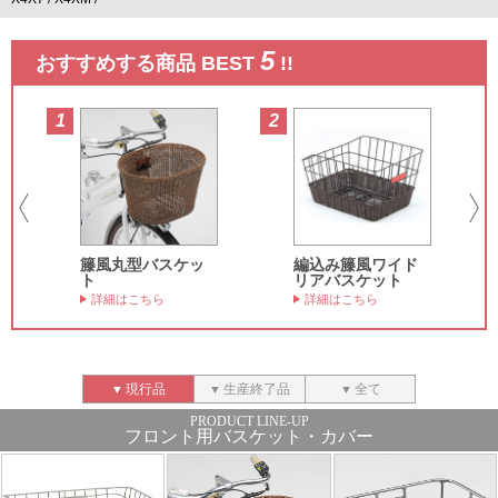
5
おすすめする商品 BEST
!!
1
2
3
籐風丸型バスケッ
編込み籐風ワイド
ト
リアバスケット
詳細はこちら
詳細はこちら
現行品
生産終了品
全て
フロント用バスケット・カバー