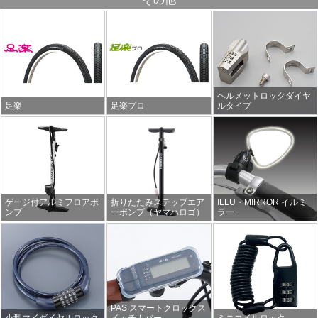
ヘルメットロックダイヤ
足楽
足楽プロ
ルタイプ
ゲージ付アルミフロアポ
折りたたみステップエア
ILLU・MIRROR イルミ
ンプ
ーポンプ（ヤマハロゴ）
ラー
PAS スマートクロックス
小型マイダイヤルロック
イッチカバー
ミニコイルロック