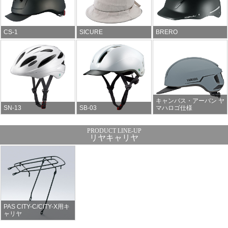
CS-1
SICURE
BRERO
キャンバス・アーバン ヤ
SN-13
SB-03
マハロゴ仕様
リヤキャリヤ
PAS CITY-C/CITY-X用キ
ャリヤ