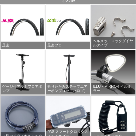
ヘルメットロックダイヤ
足楽
足楽プロ
ルタイプ
ゲージ付アルミフロアポ
折りたたみステップエア
ILLU・MIRROR イルミ
ンプ
ーポンプ（ヤマハロゴ）
ラー
PAS スマートクロックス
小型マイダイヤルロック
イッチカバー
ミニコイルロック