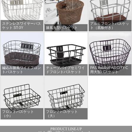
ステンレスワイヤーバス
アルミフロントバスケッ
ケット ST-3Y
籐風丸型バスケット
ト（底板付き）
編込み籐風ワイドフロン
チューブパイプセミワイ
PAS Babby/PAS CITY-C
トバスケット
ドフロントバスケット
用大型バスケット
フロントバスケット
フロントバスケット
（小）
（大）