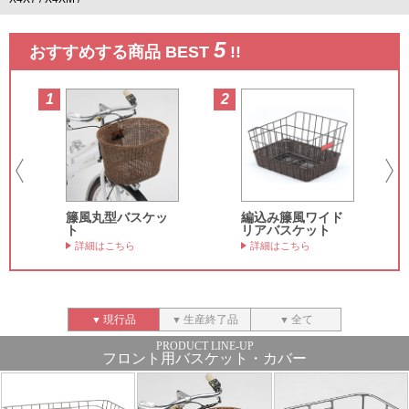
5
おすすめする商品 BEST
!!
1
2
3
籐風丸型バスケッ
編込み籐風ワイド
ト
リアバスケット
詳細はこちら
詳細はこちら
現行品
生産終了品
全て
フロント用バスケット・カバー