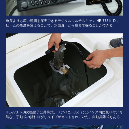
魚探よりも広い範囲を探査できるデジタルマルチスキャン HE-773Ⅱ-Di。
ビームの角度を変えることで、水面直下から底まで探ることができる
HE-773Ⅱ-Diの振動子は昇降式。〈アベニール〉にはイケス内に取り付け可
能な、手動式の折れ曲がりタイプがセットされていた。自動昇降式もある