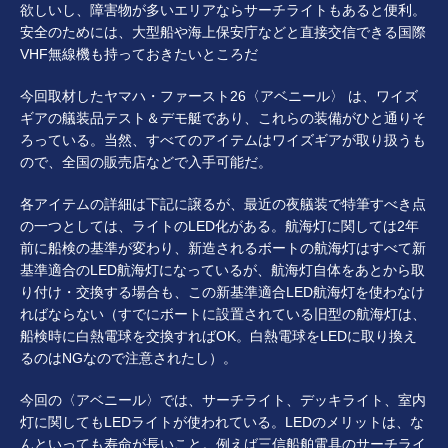
欲しいし、障害物が多いエリアならサーチライトもあると便利。
安全のためには、大型船や海上保安庁などと直接交信できる国際
VHF無線機も持っておきたいところだ
今回取材したヤマハ・ファースト26〈アベニール〉 は、ワイズ
ギアの艤装品テスト＆デモ艇であり、これらの装備がひと通りそ
ろっている。当然、すべてのアイテムはワイズギアが取り扱うも
ので、全国の販売店などで入手可能だ。
各アイテムの詳細は下記に譲るが、最近の夜艤装で特筆すべき点
の一つとしては、ライトのLED化がある。航海灯に関しては2年
前に船検の基準が変わり、新造されるボートの航海灯はすべて新
基準適合のLED航海灯になっているが、航海灯自体をあとから取
り付け・交換する場合も、この新基準適合LED航海灯を使わなけ
ればならない（すでにボートに設置されている旧型の航海灯は、
船検時に白熱電球を交換すればOK。白熱電球をLEDに取り換え
るのはNGなので注意されたし）。
今回の〈アベニール〉では、サーチライト、デッキライト、室内
灯に関してもLEDライトが使われている。LEDのメリットは、な
んといっても寿命が長いこと。例えば三信船舶電具のサーチライ