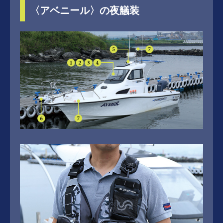
〈アベニール〉の夜艤装