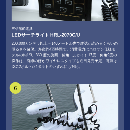
三信船舶電具
LEDサーチライト HRL-2070G/U
200,000カンデラ以上＝140メートル先で雑誌が読めるくらいの
明るさを確保。寿命約4万時間で、消費電力はハロゲン仕様モ
デルの約1/3。360 度の旋回、俯角（ふかく）17度・仰角9度の
操作は、有線のほかワイヤレスタイプも近日発売予定。電源は
DC12ボルト/24ボルトのいずれにも対応。
6