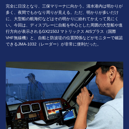
完全に日没となり、三保マリーナに向かう。清水港内は明かりが
多く、夜間でもかなり周りが見える。ただ、明かりが多いだけ
に、大型船の航海灯などはその明かりに紛れてかえって見にく
い。今回は、ディスプレーに自船を中心とした周囲の大型船や進
行方向が表示されるGX2150J マトリックス AISプラス（国際
VHF無線機）と、自船と防波堤の位置関係などがモニターで確認
できるJMA-1032（レーダー）が非常に便利だった。