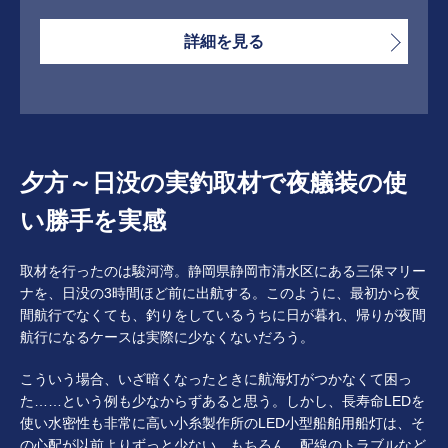
詳細を見る
夕方～日没の実釣取材で夜艤装の使
い勝手を実感
取材を行ったのは駿河湾。静岡県静岡市清水区にある三保マリー
ナを、日没の3時間ほど前に出航する。このように、最初から夜
間航行でなくても、釣りをしているうちに日が暮れ、帰りが夜間
航行になるケースは実際に少なくないだろう。
こういう場合、いざ暗くなったときに航海灯がつかなくて困っ
た……という例も少なからずあると思う。しかし、長寿命LEDを
使い水密性も非常に高い小糸製作所のLED小型船舶用船灯は、そ
の心配が以前よりずっと少ない。もちろん、配線のトラブルなど