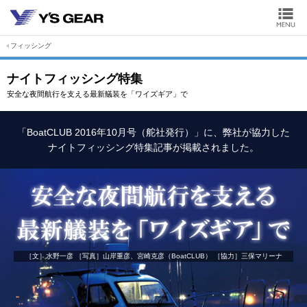
フィッシング
ナイトフィッシング特集
安全な夜間航行を支える最新艤装を「ワイズギア」で
「BoatCLUB 2016年10月号（舵社発行）」に、弊社が協力した
ナイトフィッシング特集記事が掲載されました。
［文］水野一彦
［写真］山岸重彦、宮崎克彦（BoatCLUB）
［協力］三保マリーナ