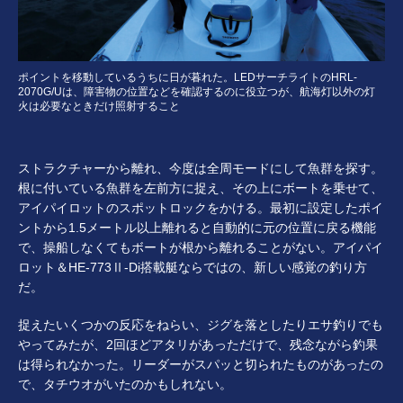
ポイントを移動しているうちに日が暮れた。LEDサーチライトのHRL-
2070G/Uは、障害物の位置などを確認するのに役立つが、航海灯以外の灯
火は必要なときだけ照射すること
ストラクチャーから離れ、今度は全周モードにして魚群を探す。
根に付いている魚群を左前方に捉え、その上にボートを乗せて、
アイパイロットのスポットロックをかける。最初に設定したポイ
ントから1.5メートル以上離れると自動的に元の位置に戻る機能
で、操船しなくてもボートが根から離れることがない。アイパイ
ロット＆HE-773Ⅱ-Di搭載艇ならではの、新しい感覚の釣り方
だ。
捉えたいくつかの反応をねらい、ジグを落としたりエサ釣りでも
やってみたが、2回ほどアタリがあっただけで、残念ながら釣果
は得られなかった。リーダーがスパッと切られたものがあったの
で、タチウオがいたのかもしれない。