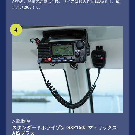
ができ、光量の調整も可能。サイズは最大直径129.5ミリ、最
大厚さ29.5ミリ。
4
八重洲無線
スタンダードホライゾン GX2150J マトリックス
AISプラス