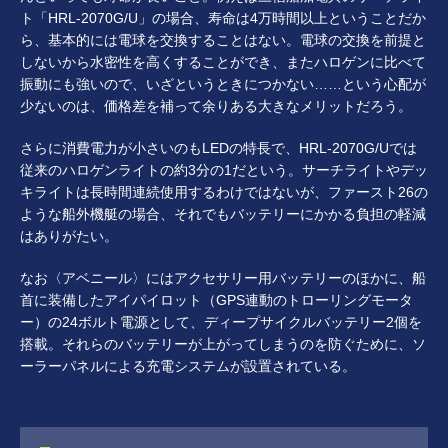
ト「HRL‐2070G/U」の場合、寿命は4万時間以上ということだか
ら、基本的には電球を交換することはない。電球の交換を前提と
しないから水密性を高くすることができ、またハロゲンに比べて
振動にも強いので、いざというときにつかない……という心配が
少ないのは、価格差を補って余りある大きなメリットだろう。
さらに消費電力が小さいのもLEDの特長で、HRL‐2070G/Uでは
従来のハロゲンライトの約3分の1だという。サーチライトやデッ
キライトは長時間連続使用するわけではないが、ファースト26の
ような船外機艇の場合、それでもバッテリーにかかる負担の軽減
はありがたい。
なお〈アベニール〉にはアクセサリー用バッテリーのほかに、船
首に装備したアイパイロット（GPS連動のトローリングモータ
ー）の24ボルト電源として、ディープサイクルバッテリー2個を
搭載。それらのバッテリーが上がってしまうのを防ぐために、ソ
ーラーパネルによる充電システムが設置されている。