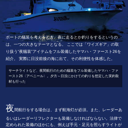
ボートの艤装を考えるとき、夜に走るとか釣りをするというの
は、一つの大きなテーマとなる。
ここでは「ワイズギア」の取
り扱う“夜艤装”アイテムをフル装備したヤマハ・ファースト26を
紹介。
実際に日没前後の海に出て、その利便性を体感した。
サーチライトなど、夜間航行のための艤装をフル装備したヤマハ・ファ
ースト26〈アベニール〉。夕方～日没にかけての釣りを想定した実釣取
材も行った
夜
間航行をする場合は、まず航海灯が必須。また、レーダーあ
るいはレーダーリフレクターも装備しなければならない。法律で
定められた装備のほかにも、例えば手元・足元を照らすライトが