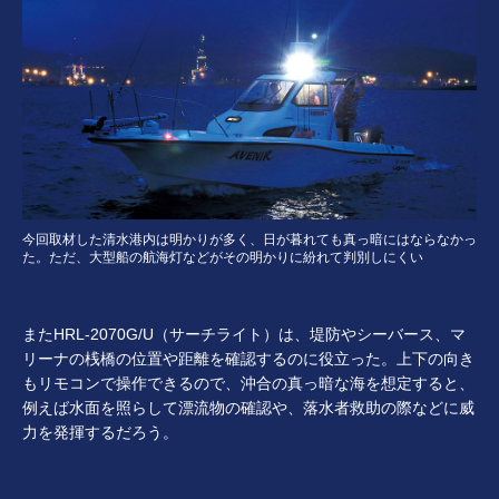
今回取材した清水港内は明かりが多く、日が暮れても真っ暗にはならなかっ
た。ただ、大型船の航海灯などがその明かりに紛れて判別しにくい
またHRL-2070G/U（サーチライト）は、堤防やシーバース、マ
リーナの桟橋の位置や距離を確認するのに役立った。上下の向き
もリモコンで操作できるので、沖合の真っ暗な海を想定すると、
例えば水面を照らして漂流物の確認や、落水者救助の際などに威
力を発揮するだろう。