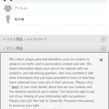
アパレル
船外機
バイク用品・バイクパーツ
マリン用品
PAS/YPJ用品
We collect unique personal identifiers such as cookies to
analyze our traffic and to personalize content and ads. We
その他用品
share information about your use of our website with our
analytics and advertising partners, who may combine it with
イベント&エンターテイメント
other information that you have provided to them or that they
have collected from your use of their services. Please click
オンラインショップ
"
here
" to see more details about how we use cookies and
the retention period of each cookie. You have the right to opt
企業情報
out of our sharing of your information with our partners.
Please click [Do Not Sell or Share My Personal Information]
ご利用規約
推薦環境
プライバシーポリシー
Cookie ポリシー
to exercise your right.