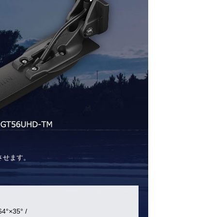
新させます。
4°×35°
/