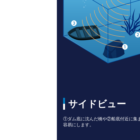
サイドビュー
①ダム底に沈んだ橋や②船底付近に集
容易にします。