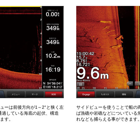
ューは前後方向が1～2°と狭く左
サイドビューを使うことで船の
通過している海底の起伏、構造
ば漁礁や岩礁などについている
ます。
れなども捕らえる事ができます