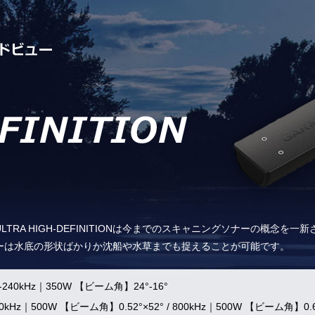
RA HIGH-DEFINITIONは今までのスキャニングソナーの概念を一
ーは水底の形状ばかりか沈船や水草までも捉えることが可能です。
0-240kHz｜350W 【ビーム角】24°-16°
00kHz｜500W 【ビーム角】0.52°×52°
/
800kHz｜500W 【ビーム角】0.6