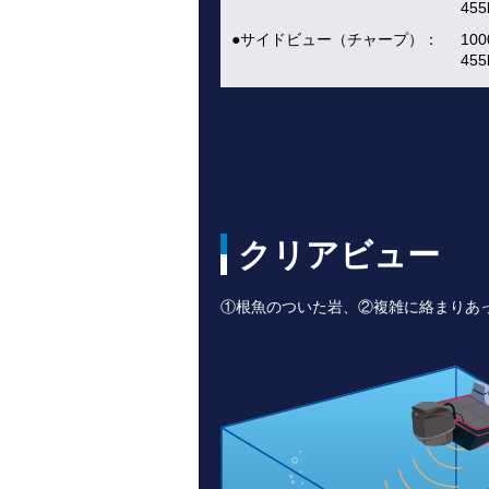
45
●サイドビュー（チャープ）：
10
45
クリアビュー
①根魚のついた岩、②複雑に絡まりあ