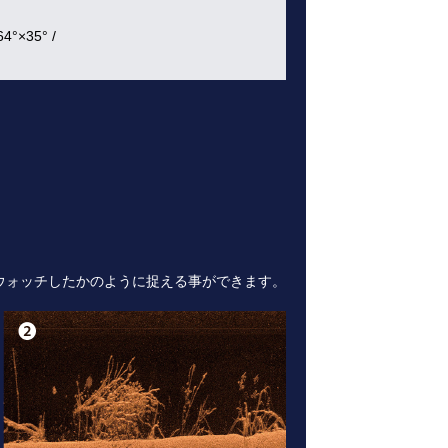
4°×35°
/
ウォッチしたかのように捉える事ができます。