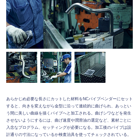
あらかじめ必要な長さにカットした材料をNCパイプベンダーにセット
すると、向きを変えながら金型に沿って連続的に曲げられ、あっとい
う間に美しい曲線を描くパイプへと加工される。曲げシワなどを発生
させないようにするには、曲げ速度や潤滑油の選定など、素材ごとに
入念なプログラム、セッティングが必要になる。加工後のパイプは設
計通りの寸法になっているか検査治具を使ってチェックされている。